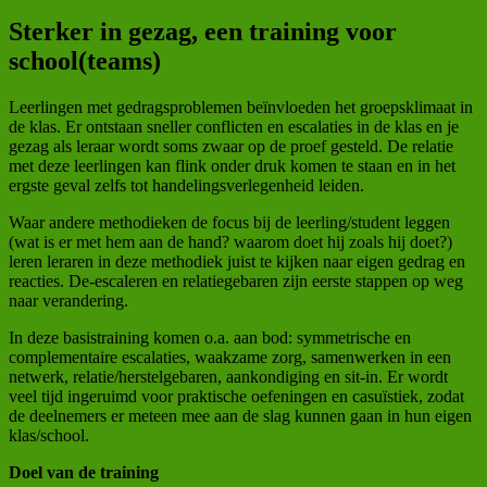
Sterker in gezag, een training voor
school(teams)
Leerlingen met gedragsproblemen beïnvloeden het groepsklimaat in
de klas. Er ontstaan sneller conflicten en escalaties in de klas en je
gezag als leraar wordt soms zwaar op de proef gesteld. De relatie
met deze leerlingen kan flink onder druk komen te staan en in het
ergste geval zelfs tot handelingsverlegenheid leiden.
Waar andere methodieken de focus bij de leerling/student leggen
(wat is er met hem aan de hand? waarom doet hij zoals hij doet?)
leren leraren in deze methodiek juist te kijken naar eigen gedrag en
reacties. De-escaleren en relatiegebaren zijn eerste stappen op weg
naar verandering.
In deze basistraining komen o.a. aan bod: symmetrische en
complementaire escalaties, waakzame zorg, samenwerken in een
netwerk, relatie/herstelgebaren, aankondiging en sit-in. Er wordt
veel tijd ingeruimd voor praktische oefeningen en casuïstiek, zodat
de deelnemers er meteen mee aan de slag kunnen gaan in hun eigen
klas/school.
Doel van de training