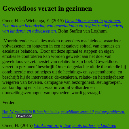
Geweldloos verzet in gezinnen
Omer, H. en Wiebenga, E. (2015)
Geweldloos verzet in gezinnen.
Een nieuwe benadering van gewelddadig en zelfdestructief gedrag
van kinderen en adolescenten
.
Bohn Stafleu van Loghum.
‘Voortdurende escalaties maken opvoeders machteloos, waardoor
volwassenen en jongeren in een negatieve spiraal van emoties en
escalaties belanden. Door uit deze spiraal te stappen en eigen
emoties te controleren kan worden gewerkt aan het doel van
geweldloos verzet: herstel van relatie. In zijn boek ‘Geweldloos
verzet in gezinnen’ beschrijft Omer de gedachte uit de theorie die hij
combineerde met principes uit de hechtings- en systeemtheorie, en
beschrijft hij de interventies: de-escaleren, relatie- en herstelgebaren,
weigeren van bevelen, campagne van bezorgdheid, steungroepen,
aankondiging en sit-in, waarin vooral volharden en
doorzettingsvermogen van opvoeders wordt gevraagd.’
Verder:
Nus, W. van (2015)
Ik laat je niet los, geweldloos verzet bij gedragsproblemen.
PIP 87
Download
Omer, H. (2015)
Waakzame zorg, hoe je als ouders je kinderen